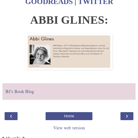
GOODREADS
|
TWITTER
ABBI GLINES:
BJ's Book Blog
‹
›
Home
View web version